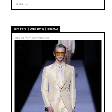
Model：—
Tom Ford ｜2018-19FW｜look 002
Embed from Getty Images