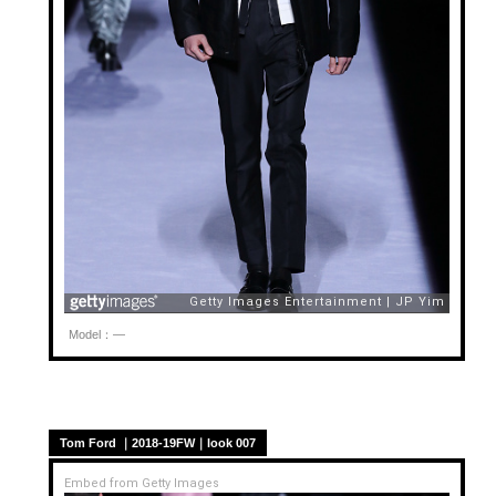
Model：—
Tom Ford ｜2018-19FW｜look 007
Embed from Getty Images