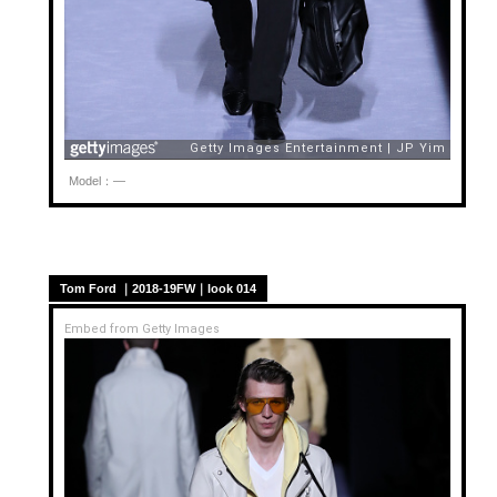
Model：—
Tom Ford ｜2018-19FW｜look 014
Embed from Getty Images