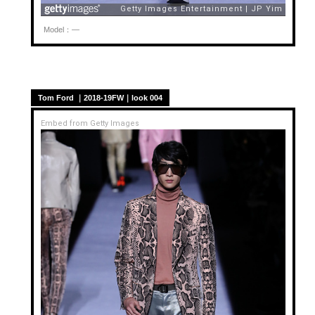
Model：—
Tom Ford ｜2018-19FW｜look 004
Embed from Getty Images