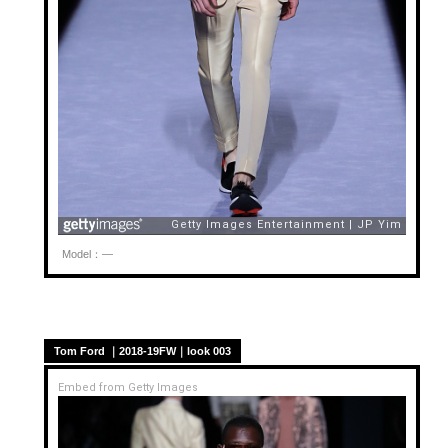
Model：—
Tom Ford ｜2018-19FW｜look 003
Embed from Getty Images