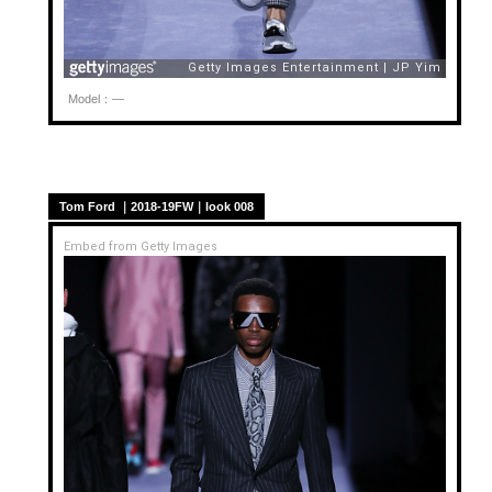
Model：—
Tom Ford ｜2018-19FW｜look 008
Embed from Getty Images