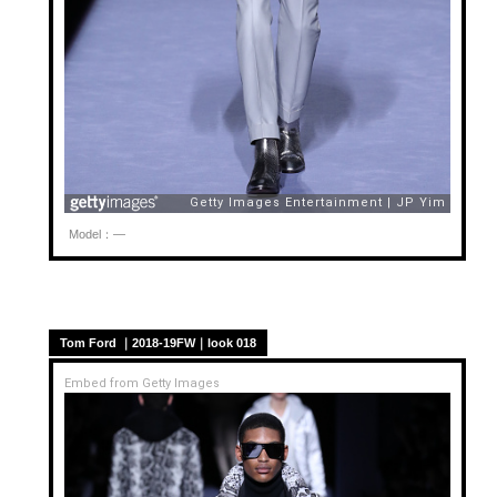
Model：—
Tom Ford ｜2018-19FW｜look 018
Embed from Getty Images