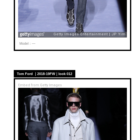
Model：—
Tom Ford ｜2018-19FW｜look 012
Embed from Getty Images