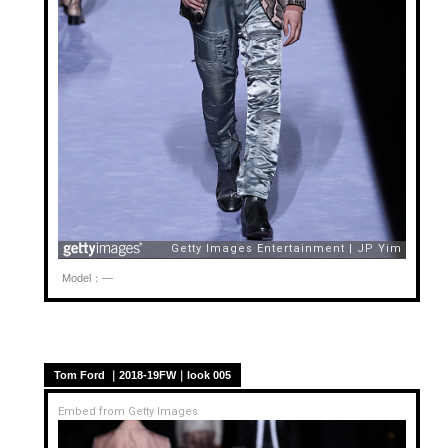
Model：—
Tom Ford ｜2018-19FW｜look 005
Embed from Getty Images