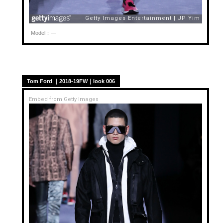
Model：—
Tom Ford ｜2018-19FW｜look 006
Embed from Getty Images