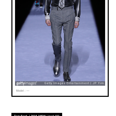
Model：—
Tom Ford ｜2018-19FW｜look 011