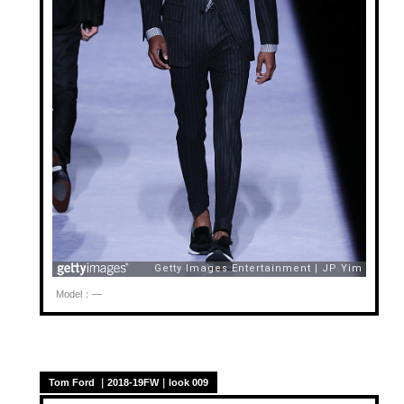
Model：—
Tom Ford ｜2018-19FW｜look 009