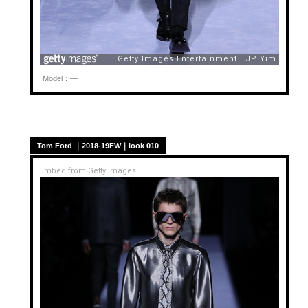
Model：—
Tom Ford ｜2018-19FW｜look 010
Embed from Getty Images