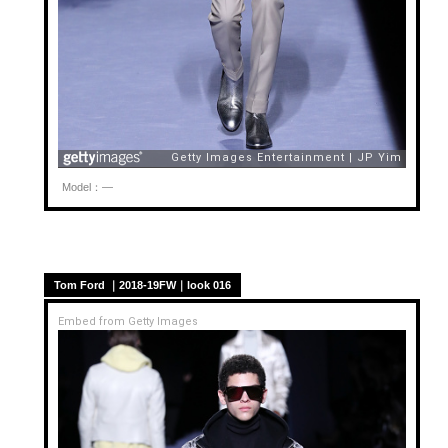
Model：—
Tom Ford ｜2018-19FW｜look 016
Embed from Getty Images