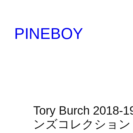
内
容
を
PINEBOY
ス
キ
ッ
プ
Tory Burch 2
ンズコレクション｜NE