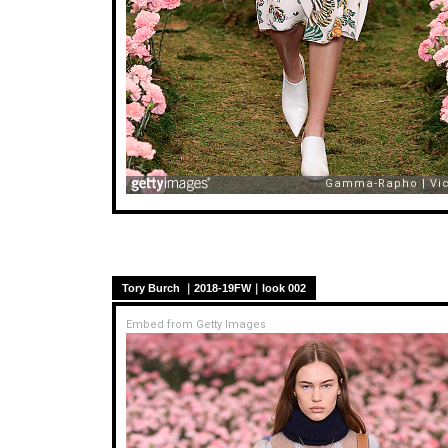
Tory Burch ｜2018-19FW｜look 002
Embed from Getty Images