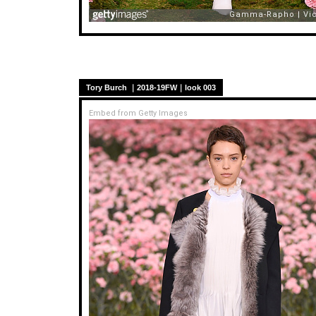
Tory Burch ｜2018-19FW｜look 003
Embed from Getty Images