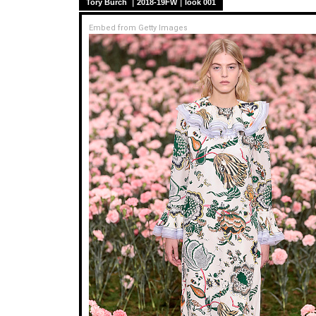
Tory Burch ｜2018-19FW｜look 001
Embed from Getty Images