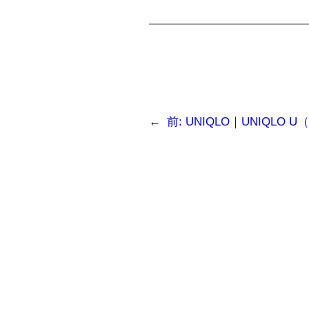
←
前:
UNIQLO｜UNIQLO