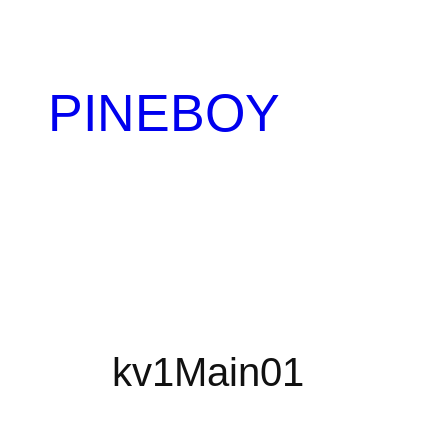
内
容
を
PINEBOY
ス
キ
ッ
プ
kv1Main01