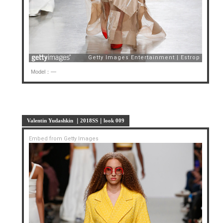
Model：—
Valentin Yudashkin ｜2018SS｜look 009
Embed from Getty Images