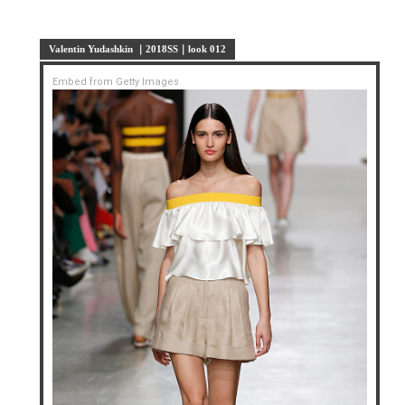
Valentin Yudashkin ｜2018SS｜look 012
Embed from Getty Images