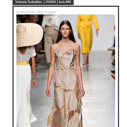
Valentin Yudashkin ｜2018SS｜look 008
Embed from Getty Images