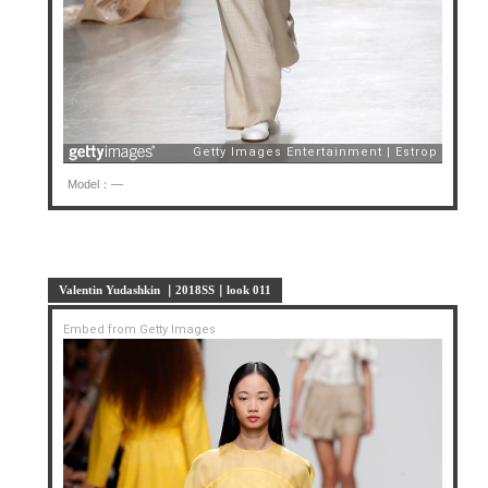
Model：—
Valentin Yudashkin ｜2018SS｜look 011
Embed from Getty Images