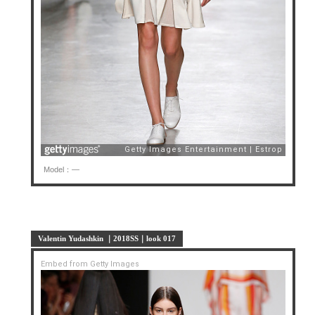
Model：—
Valentin Yudashkin ｜2018SS｜look 017
Embed from Getty Images