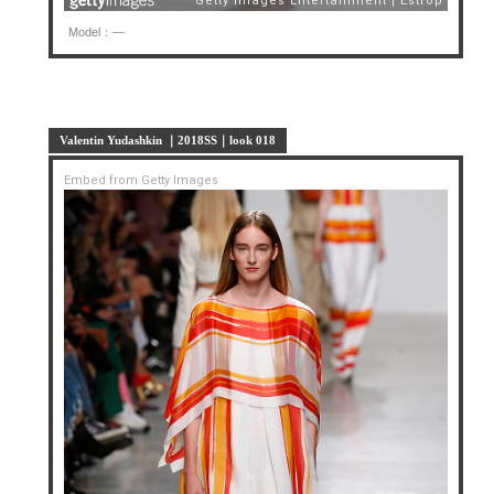
Model：—
Valentin Yudashkin ｜2018SS｜look 018
Embed from Getty Images