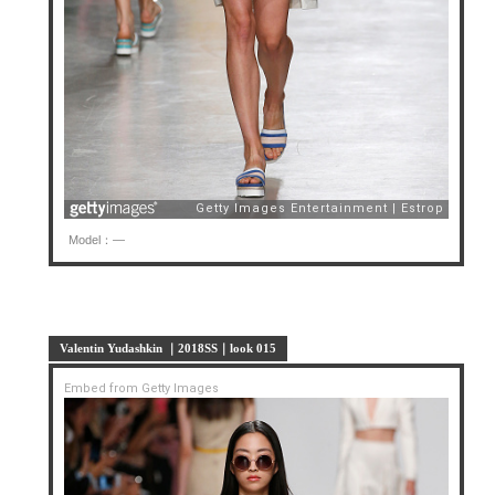
Model：—
Valentin Yudashkin ｜2018SS｜look 015
Embed from Getty Images