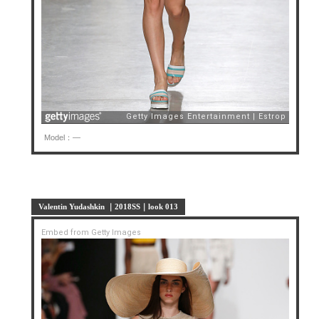
Model：—
Valentin Yudashkin ｜2018SS｜look 013
Embed from Getty Images