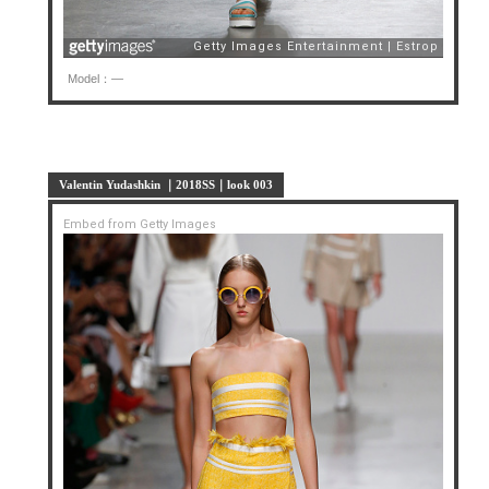
Model：—
Valentin Yudashkin ｜2018SS｜look 003
Embed from Getty Images