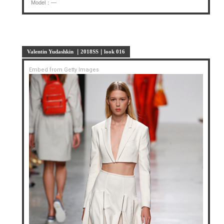
Model：—
Valentin Yudashkin ｜2018SS｜look 016
Embed from Getty Images