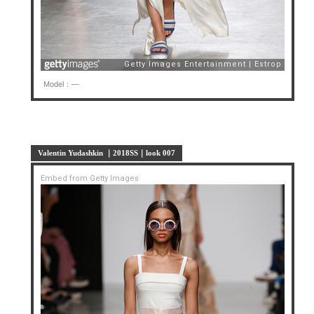
Model：—
Valentin Yudashkin ｜2018SS｜look 007
Embed from Getty Images