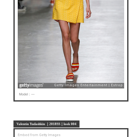
Model：—
Valentin Yudashkin ｜2018SS｜look 004
Embed from Getty Images