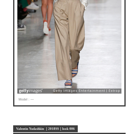
Model：—
Valentin Yudashkin ｜2018SS｜look 006