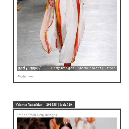
Model：—
Valentin Yudashkin ｜2018SS｜look 019
Embed from Getty Images