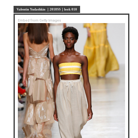
Valentin Yudashkin ｜2018SS｜look 010
Embed from Getty Images