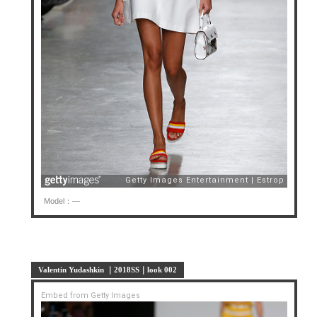
Model：—
Valentin Yudashkin ｜2018SS｜look 002
Embed from Getty Images