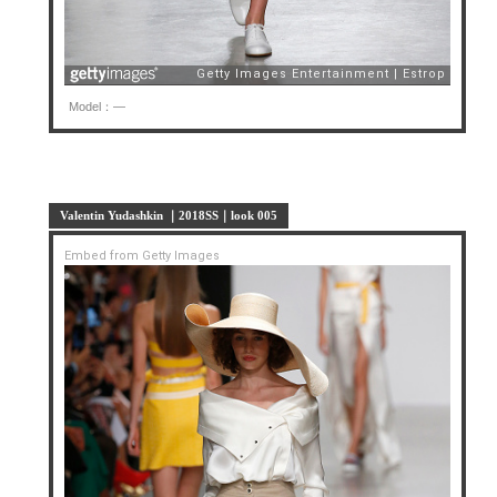
Model：—
Valentin Yudashkin ｜2018SS｜look 005
Embed from Getty Images