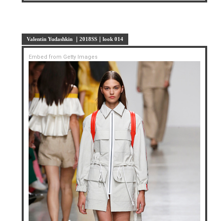
Valentin Yudashkin ｜2018SS｜look 014
Embed from Getty Images