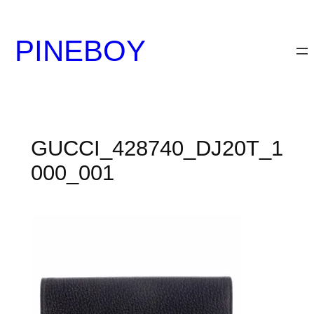
内
容
PINEBOY
を
ス
キ
ッ
プ
GUCCI_428740_DJ20T_1
000_001