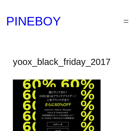
内
容
PINEBOY
を
ス
キ
ッ
プ
yoox_black_friday_2017