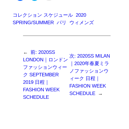
共
ッ
ッ
有
ク
ク
す
し
し
る
て
て
コレクション スケジュール
2020
に
Twitter
友
は
で
達
SPRING/SUMMER
パリ
ウィメンズ
ク
共
に
リ
有
メ
ッ
(新
ー
ク
し
ル
し
い
で
て
ウ
リ
く
ィ
ン
だ
ン
ク
←
前:
2020SS
さ
ド
を
次:
2020SS MILAN
い
ウ
送
LONDON｜ロンドン
(新
で
信
｜2020年春夏ミラ
し
開
(新
ファッションウィー
い
き
し
ノファッションウ
ウ
ま
い
ク SEPTEMBER
ィ
す)
ウ
ィーク 日程｜
ン
ィ
2019 日程｜
ド
ン
FASHION WEEK
ウ
ド
FASHION WEEK
で
ウ
SCHEDULE
→
開
で
SCHEDULE
き
開
ま
き
す)
ま
す)