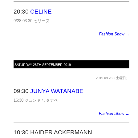
20:30
CELINE
9/28 03:30 セリーヌ
Fashion Show →
SATURDAY 28TH SEPTEMBER 2019
2019.09.28（土曜日）
09:30
JUNYA WATANABE
16:30 ジュンヤ ワタナベ
Fashion Show →
10:30 HAIDER ACKERMANN