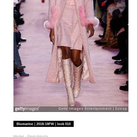
Blumarine｜2018-19FW｜look 010
Model：Emm Arruda