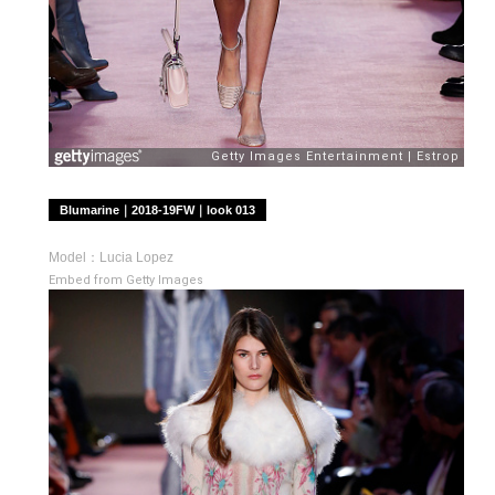
Blumarine｜2018-19FW｜look 013
Model：Lucia Lopez
Embed from Getty Images