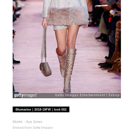
Blumarine｜2018-19FW｜look 002
Model：Aya Jones
Embed from Getty Images