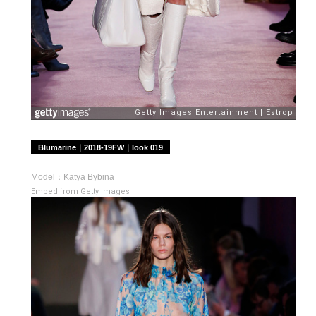
Blumarine｜2018-19FW｜look 019
Model：Katya Bybina
Embed from Getty Images