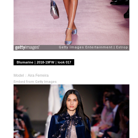
Blumarine｜2018-19FW｜look 017
Model：Aira Ferreira
Embed from Getty Images