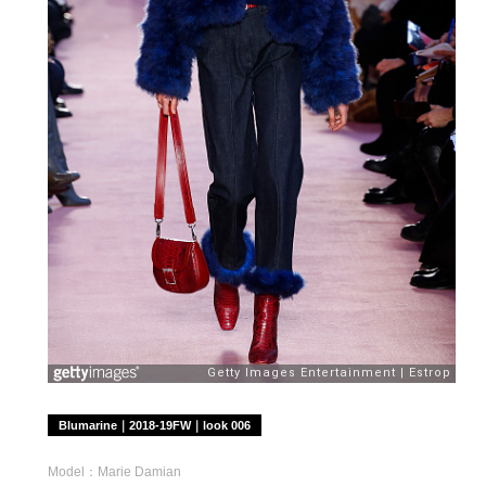
Blumarine｜2018-19FW｜look 006
Model：Marie Damian