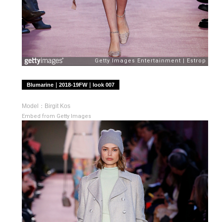
Blumarine｜2018-19FW｜look 007
Model：Birgit Kos
Embed from Getty Images