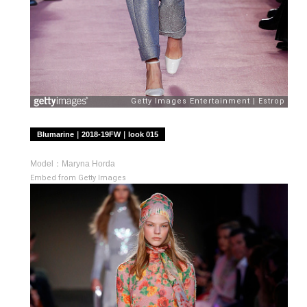
Blumarine｜2018-19FW｜look 015
Model：Maryna Horda
Embed from Getty Images