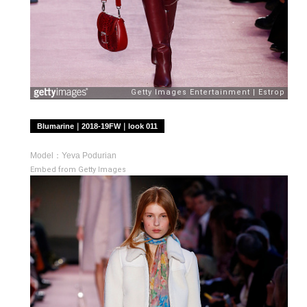
Blumarine｜2018-19FW｜look 011
Model：Yeva Podurian
Embed from Getty Images