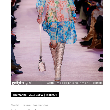
Blumarine｜2018-19FW｜look 004
Model：Jessie Bloemendaal