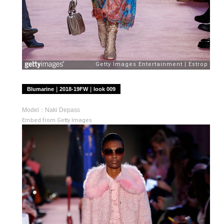
Blumarine｜2018-19FW｜look 009
Model：Naki Depass
Embed from Getty Images