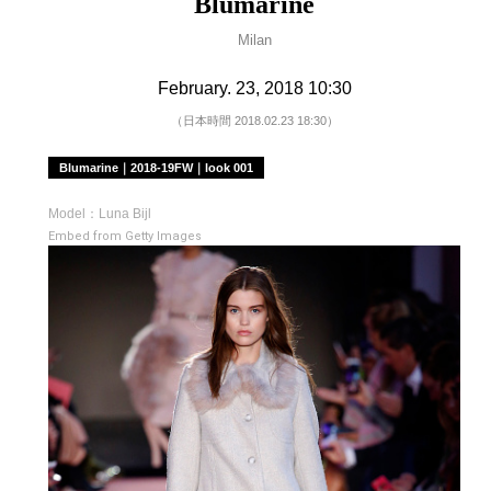
Blumarine
Milan
February. 23, 2018 10:30
（日本時間 2018.02.23 18:30）
Blumarine｜2018-19FW｜look 001
Model：Luna Bijl
Embed from Getty Images