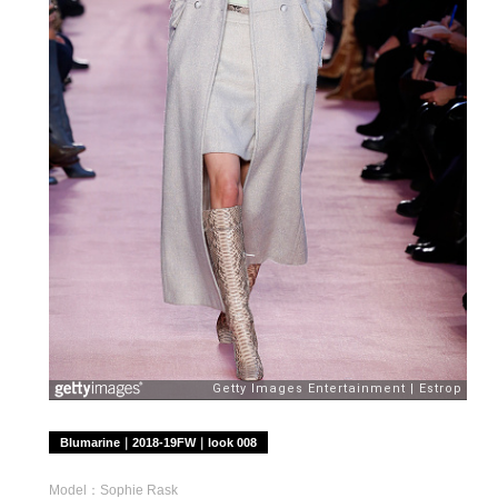
Blumarine｜2018-19FW｜look 008
Model：Sophie Rask