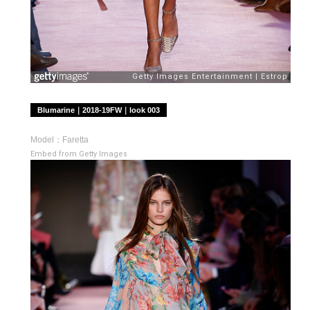
Blumarine｜2018-19FW｜look 003
Model：Faretta
Embed from Getty Images