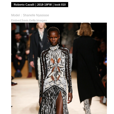
Roberto Cavalli｜2018-19FW｜look 010
Model：Shanelle Nyasiase
Embed from Getty Images