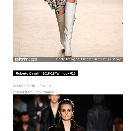
Roberto Cavalli｜2018-19FW｜look 013
Model：Vasilisa Pavlova
Embed from Getty Images