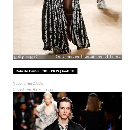
Roberto Cavalli｜2018-19FW｜look 011
Model：Tim Dibble
Embed from Getty Images