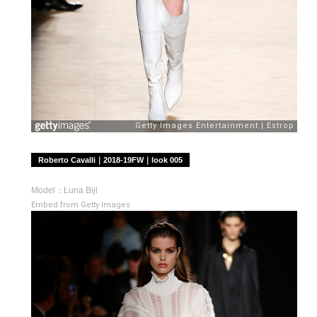
Roberto Cavalli｜2018-19FW｜look 005
Model：Luna Bijl
Embed from Getty Images