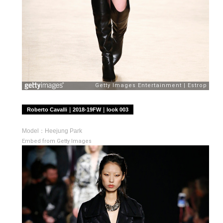
Roberto Cavalli｜2018-19FW｜look 003
Model：Heejung Park
Embed from Getty Images