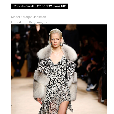
Roberto Cavalli｜2018-19FW｜look 012
Model：Marjan Jonkman
Embed from Getty Images