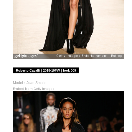
Roberto Cavalli｜2018-19FW｜look 009
Model：Joan Smalls
Embed from Getty Images