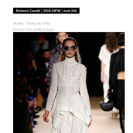
Roberto Cavalli｜2018-19FW｜look 016
Model：Demy de Vries
Embed from Getty Images