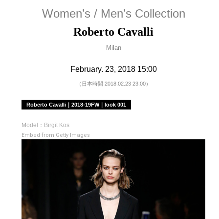
Women’s / Men’s Collection
Roberto Cavalli
Milan
February. 23, 2018 15:00
（日本時間 2018.02.23 23:00）
Roberto Cavalli｜2018-19FW｜look 001
Model：Birgit Kos
Embed from Getty Images