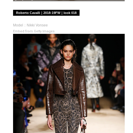
Roberto Cavalli｜2018-19FW｜look 018
Model：Nikki Vonsee
Embed from Getty Images