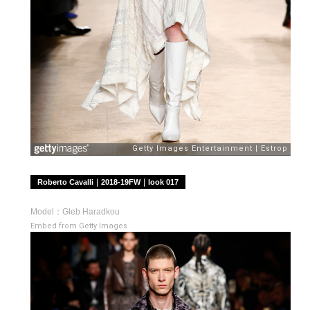
Roberto Cavalli｜2018-19FW｜look 017
Model：Gleb Haradkou
Embed from Getty Images