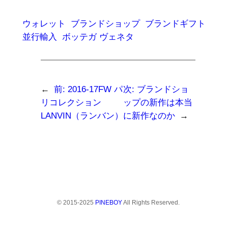
共
ッ
ッ
有
ク
ク
す
し
し
る
て
て
ウォレット
ブランドショップ
ブランドギフト
に
Twitter
友
は
で
達
並行輸入
ボッテガ ヴェネタ
ク
共
に
リ
有
メ
ッ
(新
ー
ク
し
ル
し
い
で
て
ウ
リ
く
ィ
ン
だ
ン
ク
←
前:
2016-17FW パ
次:
ブランドショ
さ
ド
を
い
ウ
送
リコレクション
ップの新作は本当
(新
で
信
し
開
(新
LANVIN（ランバン）
に新作なのか
→
い
き
し
ウ
ま
い
ィ
す)
ウ
ン
ィ
ド
ン
ウ
ド
で
ウ
開
で
き
開
ま
き
す)
ま
す)
© 2015-2025
PINEBOY
All Rights Reserved.