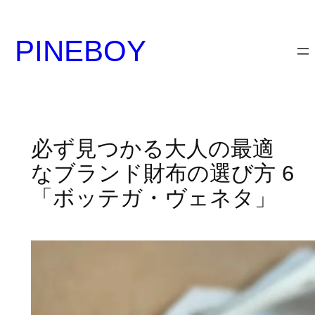
内
容
PINEBOY
を
ス
キ
ッ
プ
必ず見つかる大人の最適
なブランド財布の選び方 6
「ボッテガ・ヴェネタ」