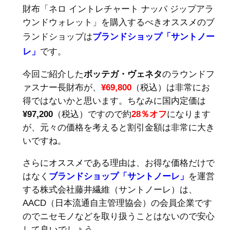
財布「ネロ イントレチャート ナッパ ジップアラ
ウンドウォレット」を購入するべき
オススメ
のブ
ランドショップは
ブランドショップ「サントノー
レ」
です。
今回ご紹介した
ボッテガ・ヴェネタ
のラウンドフ
ァスナー長財布が、
¥69,800
（税込）は非常にお
得ではないかと思います。ちなみに国内定価は
¥97,200
（税込）ですので約
28％オフ
になります
が、元々の価格を考えると割引金額は非常に大き
いですね。
さらに
オススメ
である理由は、お得な価格だけで
はなく
ブランドショップ「サントノーレ」
を運営
する株式会社藤井繊維（サントノーレ）は、
AACD（日本流通自主管理協会）の会員企業です
のでニセモノなどを取り扱うことはないので安心
して
良いでしょう。