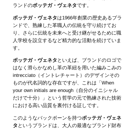
ランドの
ボッテガ・ヴェネタ
です。
ボッテガ・ヴェネタ
は1966年創業の歴史あるブラ
ンドで、熟練した革職人の伝統を守り続けてお
り、さらに伝統を未来へと受け継がせるために職
人学校を設立するなど精力的な活動を続けていま
す。
ボッテガ・ヴェネタ
といえば、ブランドのロゴで
はなく滑らかなめし革の革紐を用いた編みこみの
intrecciato（イントレチャート）のデザインその
ものが代名詞的な存在ですが、これは「When
your own initials are enough（自分のイニシャル
だけで十分）」という哲学の元で熟練された技術
における高い品質を裏付ける証しです。
このようなバックボーンを持つ
ボッテガ・ヴェネ
タ
というブランドは、大人の最適なブランド財布