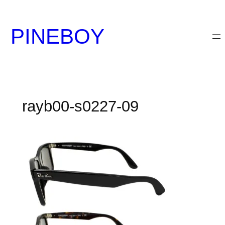
内
容
PINEBOY
を
ス
キ
ッ
プ
rayb00-s0227-09