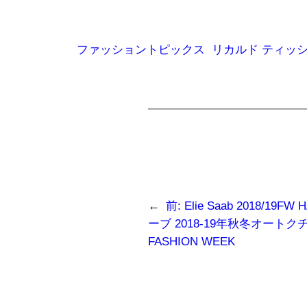
有
ク
ク
す
し
し
る
て
て
に
Twitter
友
は
で
達
ク
共
に
ファッショントピックス
リカルド ティッ
リ
有
メ
ッ
(新
ー
ク
し
ル
し
い
で
て
ウ
リ
く
ィ
ン
だ
ン
ク
さ
ド
を
い
ウ
送
(新
で
信
し
開
(新
い
き
し
ウ
ま
い
ィ
す)
ウ
ン
ィ
ド
ン
ウ
ド
←
前:
Elie Saab 2018/19
で
ウ
開
で
ーブ 2018-19年秋冬オート
き
開
ま
き
FASHION WEEK
す)
ま
す)