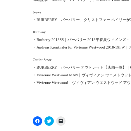
News
・
BURBERRY｜バーバリー、クリストファー ベイリーが2018年
Runway
・
Burberry 2018SS｜バーバリー 2018年春夏ウィメンズ
・
Andreas Kronthaler for Vivienne Westwo
Outlet Store
・
BURBERRY｜バーバリー アウトレット【店舗一覧】｜O
・
Vivienne Westwood MAN｜ヴィヴィアン ウエスト
・
Vivienne Westwood｜ヴィヴィアン ウエストウッド 
Facebook
ク
ク
で
リ
リ
共
ッ
ッ