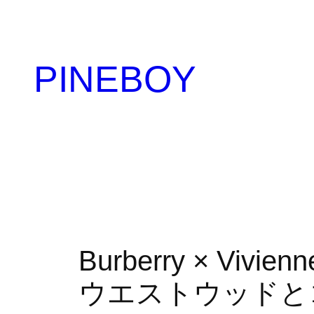
内
容
を
PINEBOY
ス
キ
ッ
プ
Burberry × V
ウエストウッドとコラ