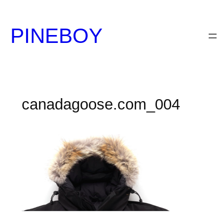
内
容
PINEBOY
を
ス
キ
ッ
プ
canadagoose.com_004