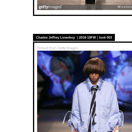
Charles Jeffrey Loverboy ｜2018-19FW｜look 003
Embed from Getty Images