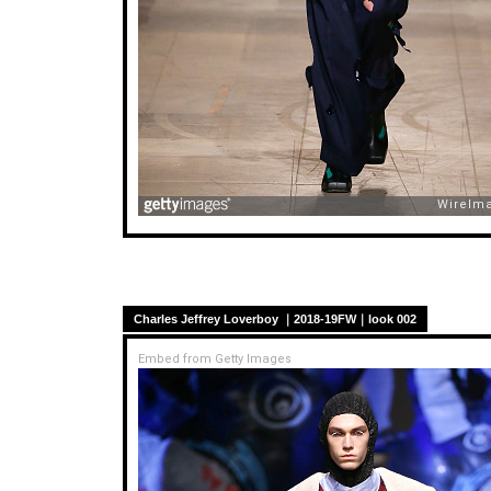
Charles Jeffrey Loverboy ｜2018-19FW｜look 002
Embed from Getty Images