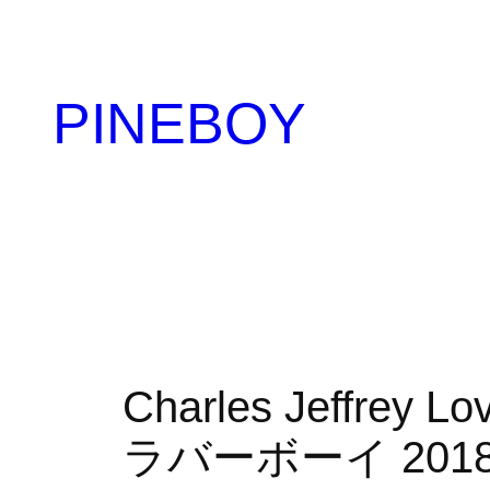
内
容
を
PINEBOY
ス
キ
ッ
プ
Charles Jeffr
ラバーボーイ 201