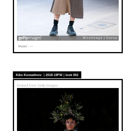
Model：—
Kiko Kostadinov ｜2018-19FW｜look 002
Embed from Getty Images