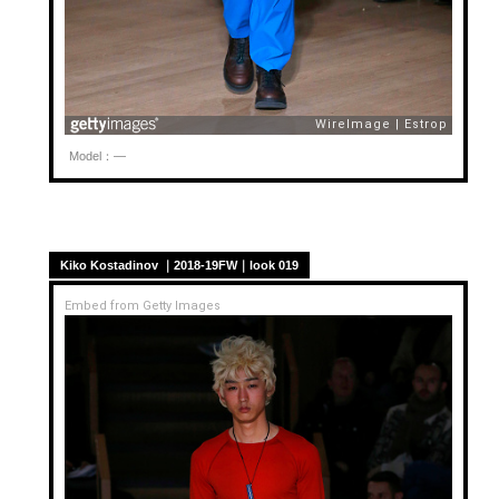
Model：—
Kiko Kostadinov ｜2018-19FW｜look 019
Embed from Getty Images