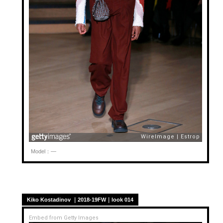
Model：—
Kiko Kostadinov ｜2018-19FW｜look 014
Embed from Getty Images