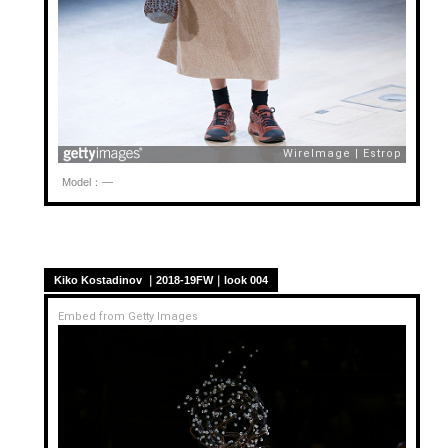
Model：—
Kiko Kostadinov ｜2018-19FW｜look 004
Embed from Getty Images