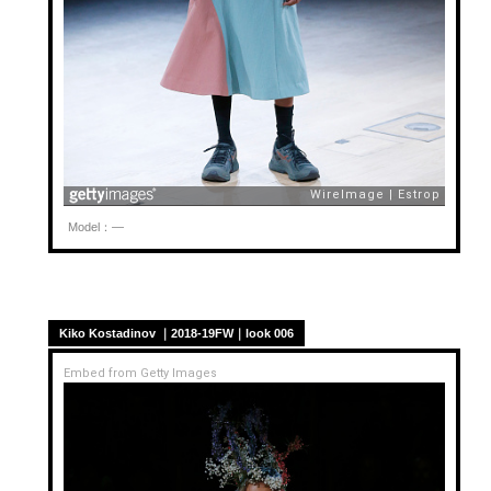
Model：—
Kiko Kostadinov ｜2018-19FW｜look 006
Embed from Getty Images