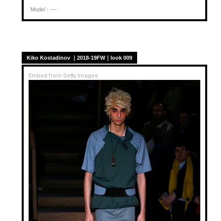
Model：—
Kiko Kostadinov ｜2018-19FW｜look 009
Embed from Getty Images