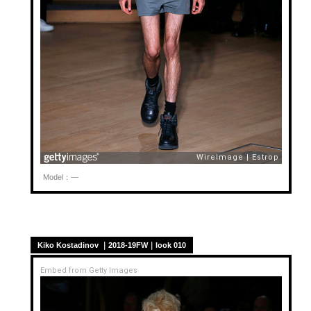
Model：—
Kiko Kostadinov ｜2018-19FW｜look 010
Embed from Getty Images