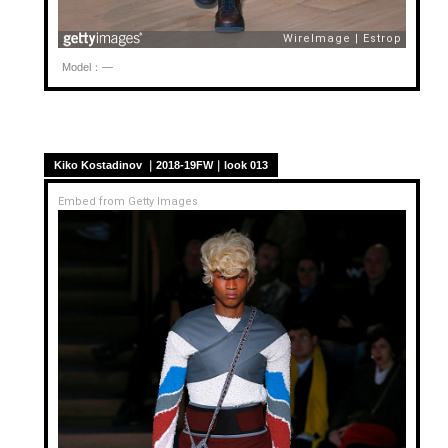
Model：—
Kiko Kostadinov ｜2018-19FW｜look 013
Embed from Getty Images