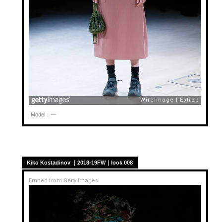
Model：—
Kiko Kostadinov ｜2018-19FW｜look 008
Embed from Getty Images