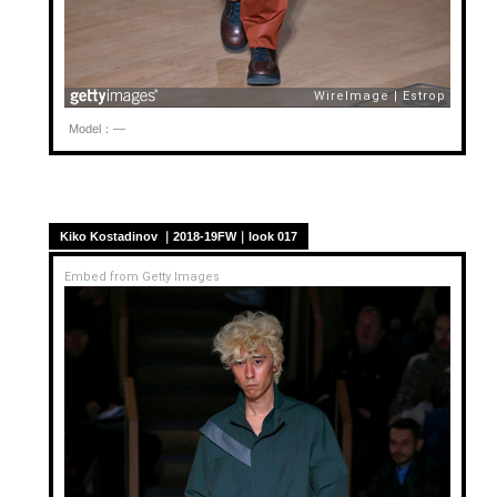
Model：—
Kiko Kostadinov ｜2018-19FW｜look 017
Embed from Getty Images