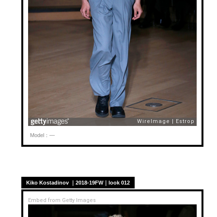
Model：—
Kiko Kostadinov ｜2018-19FW｜look 012
Embed from Getty Images