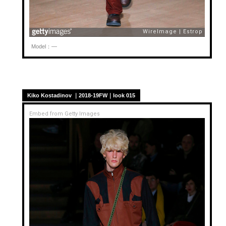
Model：—
Kiko Kostadinov ｜2018-19FW｜look 015
Embed from Getty Images