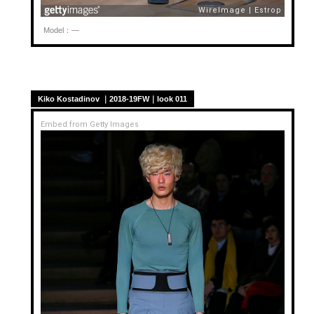
Model：—
Kiko Kostadinov ｜2018-19FW｜look 011
Embed from Getty Images