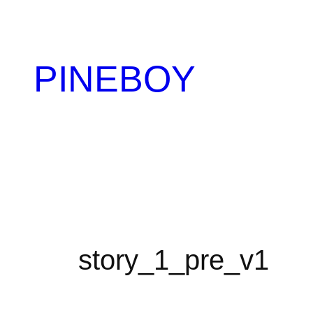
内
容
を
PINEBOY
ス
キ
ッ
プ
story_1_pre_v1