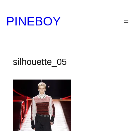
内
容
PINEBOY
を
ス
キ
ッ
プ
silhouette_05