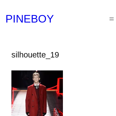
内
容
PINEBOY
を
ス
キ
ッ
プ
silhouette_19