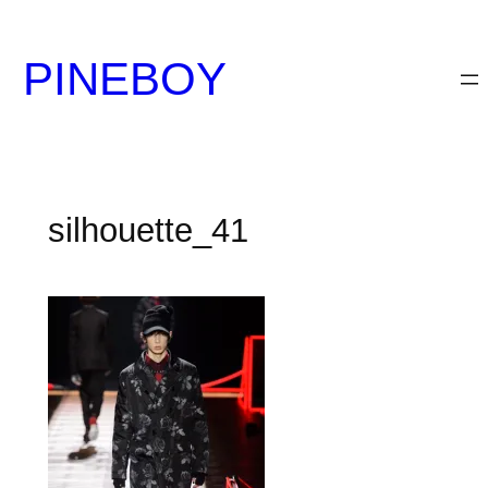
内
容
PINEBOY
を
ス
キ
ッ
プ
silhouette_41