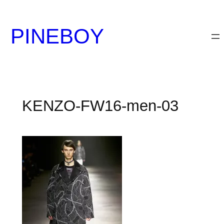
内
容
PINEBOY
を
ス
キ
ッ
プ
KENZO-FW16-men-03