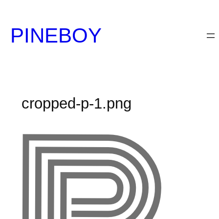
内
容
PINEBOY
を
ス
キ
ッ
プ
cropped-p-1.png