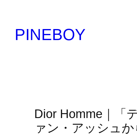
内
容
を
PINEBOY
ス
キ
ッ
プ
Dior Homm
ァン・アッシュからキ