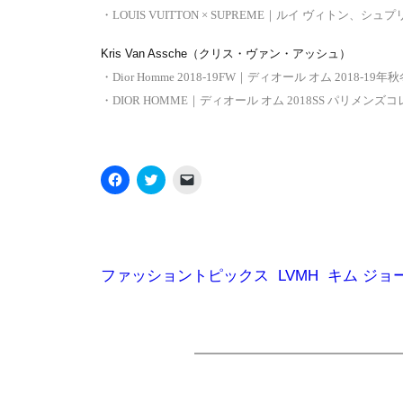
・
LOUIS VUITTON × SUPREME｜ルイ ヴィトン、シ
Kris Van Assche（クリス・ヴァン・アッシュ）
・
Dior Homme 2018-19FW｜ディオール オム 2018-19
・
DIOR HOMME｜ディオール オム 2018SS パリメンズコレク
Facebook
ク
ク
で
リ
リ
共
ッ
ッ
有
ク
ク
す
し
し
る
て
て
に
Twitter
友
は
で
達
ク
共
に
ファッショントピックス
LVMH
キム ジョ
リ
有
メ
ッ
(新
ー
ク
し
ル
し
い
で
て
ウ
リ
く
ィ
ン
だ
ン
ク
さ
ド
を
い
ウ
送
(新
で
信
し
開
(新