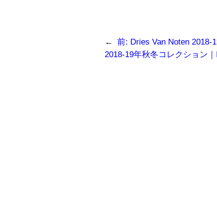
い
き
し
ウ
ま
い
ィ
す)
ウ
ン
ィ
ド
ン
ウ
ド
←
前:
Dries Van Noten 
で
ウ
開
で
2018-19年秋冬コレクション｜PA
き
開
ま
き
す)
ま
す)