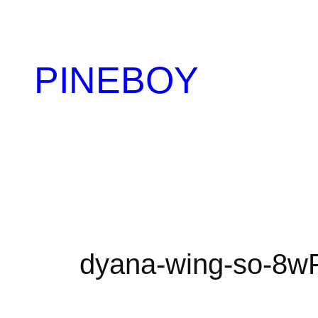
内
容
を
PINEBOY
ス
キ
ッ
プ
dyana-wing-so-8w