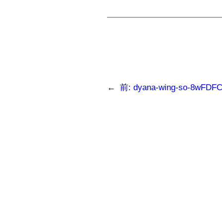
←
前:
dyana-wing-so-8wFDFC