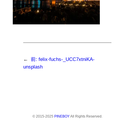
←
前:
felix-fuchs-_UCC7xtniKA-
unsplash
© 2015-2025
PINEBOY
All Rights Reserved.