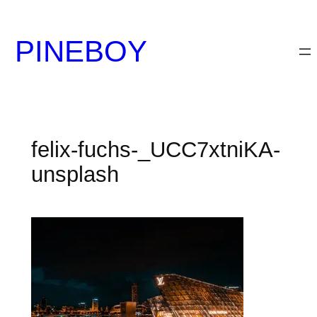
内
容
PINEBOY
を
ス
キ
ッ
プ
felix-fuchs-_UCC7xtniKA-
unsplash