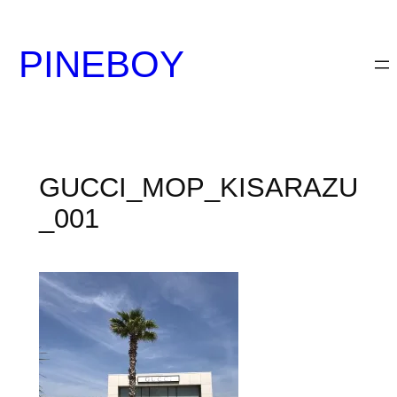
内
容
PINEBOY
を
ス
キ
ッ
プ
GUCCI_MOP_KISARAZU
_001