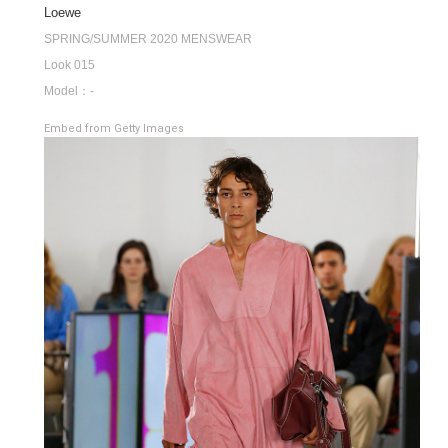
Loewe
SPRING/SUMMER 2020 MENSWEAR
Look 015
Model：-
Embed from Getty Images