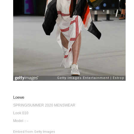
Loewe
SPRING/SUMMER 2020 MENSWEAR
Look 010
Model：-
Embed from Getty Images