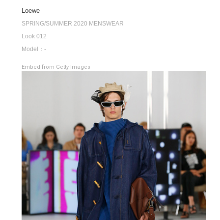
Loewe
SPRING/SUMMER 2020 MENSWEAR
Look 012
Model：-
Embed from Getty Images