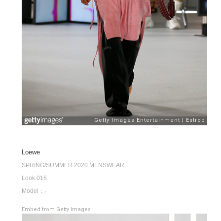
Loewe
SPRING/SUMMER 2020 MENSWEAR
Look 016
Model：-
Embed from Getty Images