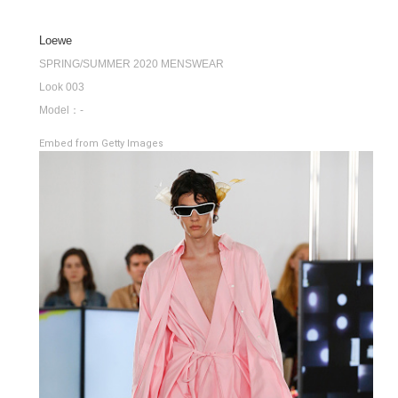
Loewe
SPRING/SUMMER 2020 MENSWEAR
Look 003
Model：-
Embed from Getty Images