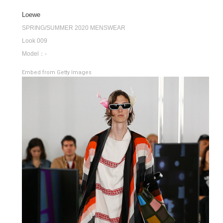
Loewe
SPRING/SUMMER 2020 MENSWEAR
Look 009
Model：-
Embed from Getty Images