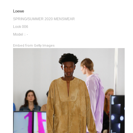
Loewe
SPRING/SUMMER 2020 MENSWEAR
Look 006
Model：-
Embed from Getty Images