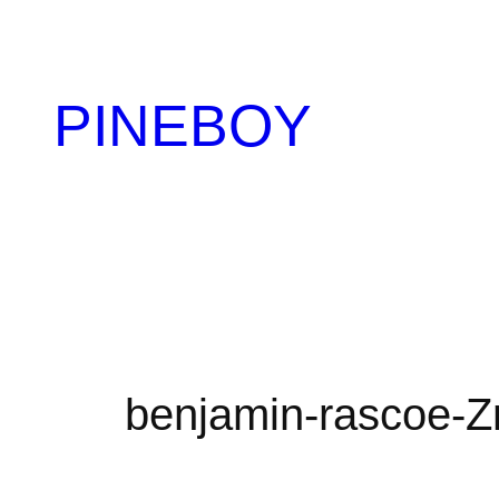
内
容
を
PINEBOY
ス
キ
ッ
プ
benjamin-rascoe-