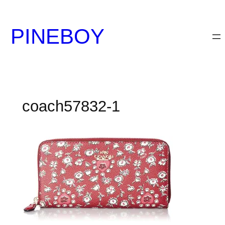
内
容
PINEBOY
を
ス
キ
ッ
プ
coach57832-1