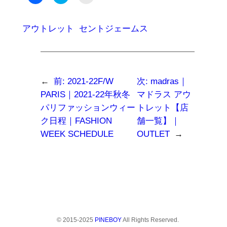
で
リ
リ
共
ッ
ッ
有
ク
ク
す
し
し
る
て
て
アウトレット
セントジェームス
に
Twitter
友
は
で
達
ク
共
に
リ
有
メ
ッ
(新
ー
ク
し
ル
し
い
で
て
ウ
リ
←
前:
2021-22F/W
次:
madras｜
く
ィ
ン
だ
ン
ク
PARIS｜2021-22年秋冬
マドラス アウ
さ
ド
を
い
ウ
送
パリファッションウィー
トレット【店
(新
で
信
し
開
(新
ク日程｜FASHION
舗一覧】｜
い
き
し
ウ
ま
い
WEEK SCHEDULE
OUTLET
→
ィ
す)
ウ
ン
ィ
ド
ン
ウ
ド
で
ウ
開
で
き
開
ま
き
す)
ま
す)
© 2015-2025
PINEBOY
All Rights Reserved.