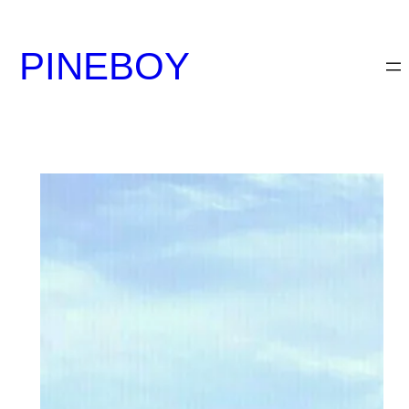
内
容
PINEBOY
を
ス
キ
ッ
プ