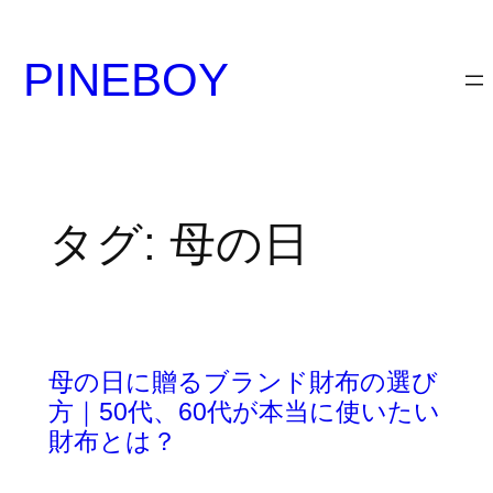
内
容
PINEBOY
を
ス
キ
ッ
プ
タグ:
母の日
母の日に贈るブランド財布の選び
方｜50代、60代が本当に使いたい
財布とは？