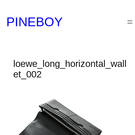
内
容
PINEBOY
を
ス
キ
ッ
プ
loewe_long_horizontal_wall
et_002