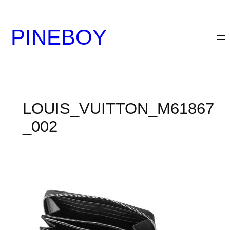
内
容
PINEBOY
を
ス
キ
ッ
プ
LOUIS_VUITTON_M61867
_002