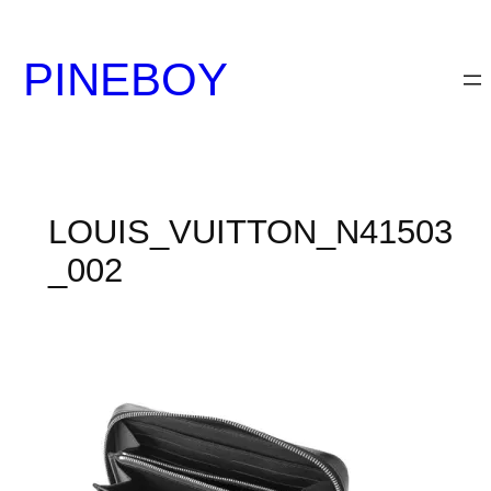
内
容
PINEBOY
を
ス
キ
ッ
プ
LOUIS_VUITTON_N41503
_002