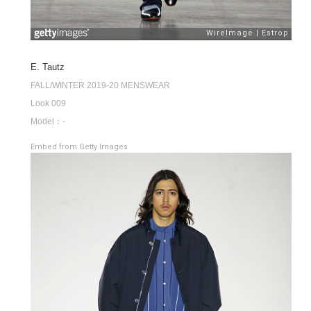
E. Tautz
FALL/WINTER 2019-20 MENSWEAR
Look 009
Model：-
Embed from Getty Images