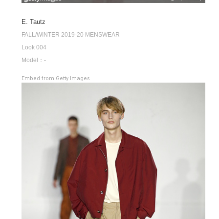
E. Tautz
FALL/WINTER 2019-20 MENSWEAR
Look 004
Model：-
Embed from Getty Images