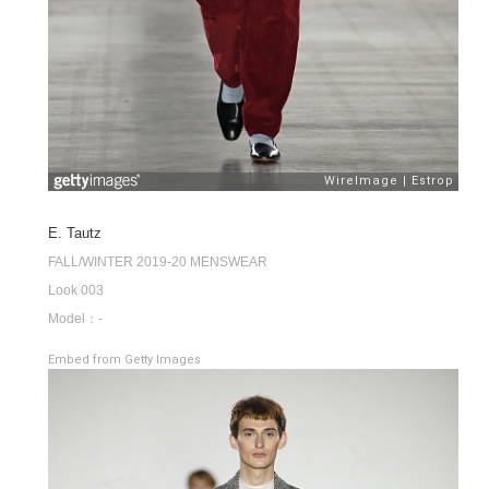
E. Tautz
FALL/WINTER 2019-20 MENSWEAR
Look 003
Model：-
Embed from Getty Images