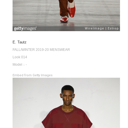
E. Tautz
FALL/WINTER 2019-20 MENSWEAR
Look 014
Model：-
Embed from Getty Images