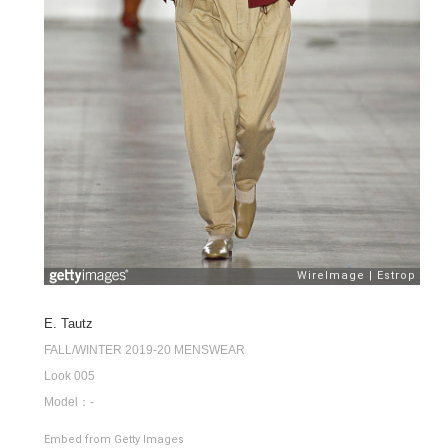
E. Tautz
FALL/WINTER 2019-20 MENSWEAR
Look 005
Model：-
Embed from Getty Images