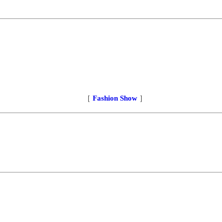
［
Fashion Show
］