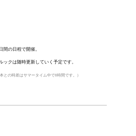
5日間の日程で開催。
ルックは随時更新していく予定です。
本との時差はサマータイム中で8時間です。）