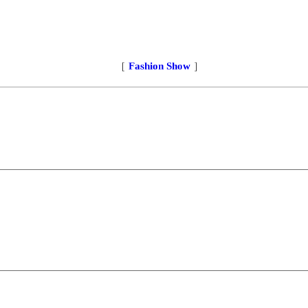
［
Fashion Show
］