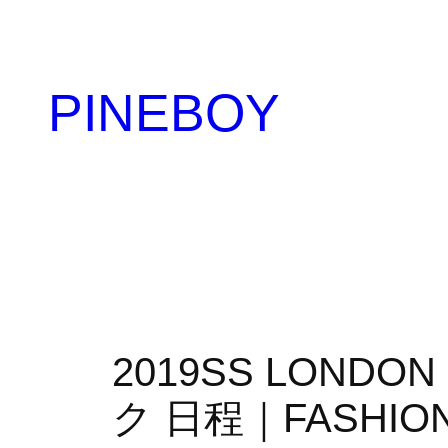
内
容
を
PINEBOY
ス
キ
ッ
プ
2019SS LON
ク 日程｜FASHION