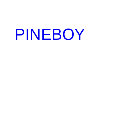
内
容
を
PINEBOY
ス
キ
ッ
プ