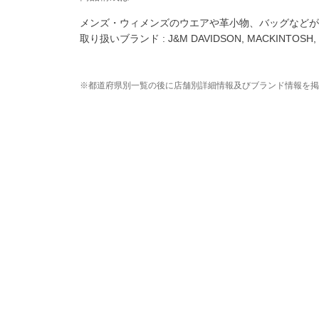
メンズ・ウィメンズのウエアや革小物、バッグなどが
取り扱いブランド : J&M DAVIDSON, MACKINTOSH, three 
※
都道府県別一覧
の後に
店舗別詳細情報
及び
ブランド情報
を掲