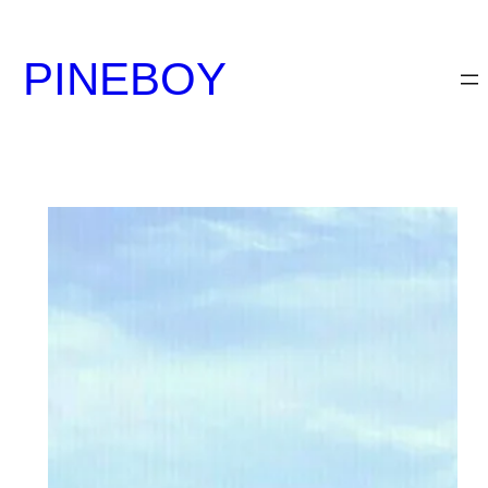
内
容
PINEBOY
を
ス
キ
ッ
プ