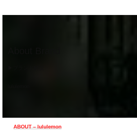
About Brand
▶︎ブランド解説
lululemon
ABOUT – lululemon