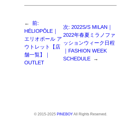
ク
共
に
リ
有
メ
ッ
(新
ー
ク
し
ル
し
い
で
て
ウ
リ
←
前:
く
ィ
ン
次:
2022S/S MILAN｜
だ
ン
ク
HÉLIOPÔLE｜
さ
ド
を
2022年春夏ミラノファ
い
ウ
送
エリオポール ア
(新
で
信
ッションウィーク日程
し
開
(新
ウトレット【店
い
き
し
｜FASHION WEEK
ウ
ま
い
舗一覧】｜
ィ
す)
ウ
SCHEDULE
→
ン
ィ
OUTLET
ド
ン
ウ
ド
で
ウ
開
で
き
開
ま
き
す)
ま
す)
© 2015-2025
PINEBOY
All Rights Reserved.