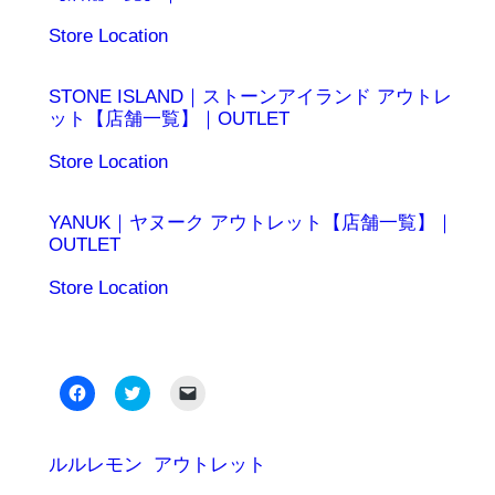
日付
関連理由
Store Location
STONE ISLAND｜ストーンアイランド アウトレ
ット【店舗一覧】｜OUTLET
日付
関連理由
Store Location
YANUK｜ヤヌーク アウトレット【店舗一覧】｜
OUTLET
日付
関連理由
Store Location
Facebook
ク
ク
で
リ
リ
共
ッ
ッ
有
ク
ク
す
し
し
る
て
て
ルルレモン
アウトレット
に
Twitter
友
は
で
達