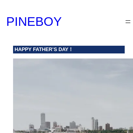
内
容
PINEBOY
を
ス
キ
ッ
HAPPY FATHER’S DAY！
プ