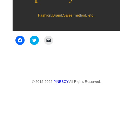
Fashion,Brand,Sales method, etc.
Facebook
ク
ク
で
リ
リ
共
ッ
ッ
有
ク
ク
す
し
し
る
て
て
に
Twitter
友
は
で
達
ク
共
に
リ
有
メ
ッ
(新
ー
ク
し
ル
© 2015-2025
PINEBOY
All Rights Reserved.
し
い
で
て
ウ
リ
く
ィ
ン
だ
ン
ク
さ
ド
を
い
ウ
送
(新
で
信
し
開
(新
い
き
し
ウ
ま
い
ィ
す)
ウ
ン
ィ