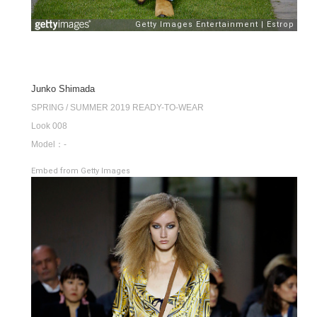
Junko Shimada
SPRING / SUMMER 2019 READY-TO-WEAR
Look 008
Model：-
Embed from Getty Images