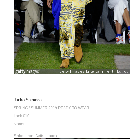
Junko Shimada
SPRING / SUMMER 2019 READY-TO-WEAR
Look 010
Model：-
Embed from Getty Images