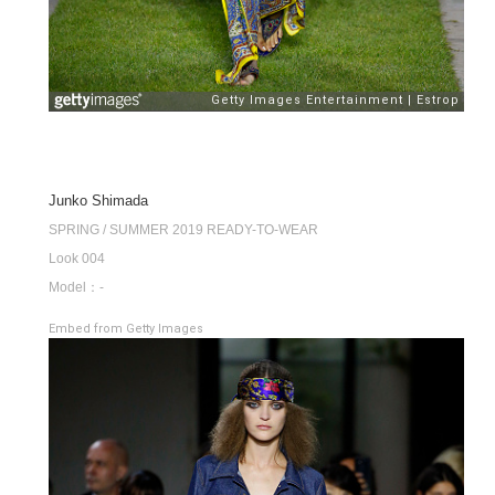
Junko Shimada
SPRING / SUMMER 2019 READY-TO-WEAR
Look 004
Model：-
Embed from Getty Images