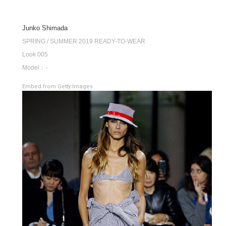
Junko Shimada
SPRING / SUMMER 2019 READY-TO-WEAR
Look 005
Model：-
Embed from Getty Images