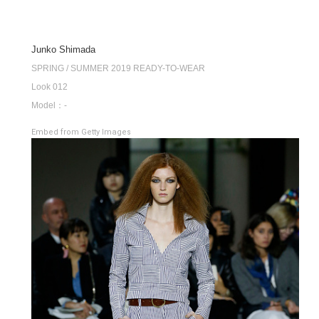
Junko Shimada
SPRING / SUMMER 2019 READY-TO-WEAR
Look 012
Model：-
Embed from Getty Images