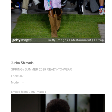
Junko Shimada
SPRING / SUMMER 2019 READY-TO-WEAR
Look 007
Model：-
Embed from Getty Images