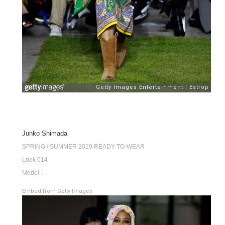
Junko Shimada
SPRING / SUMMER 2019 READY-TO-WEAR
Look 014
Model：-
Embed from Getty Images