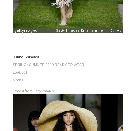
Junko Shimada
SPRING / SUMMER 2019 READY-TO-WEAR
Look 011
Model：-
Embed from Getty Images