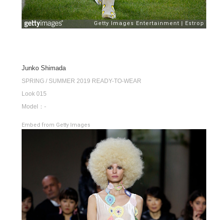
Junko Shimada
SPRING / SUMMER 2019 READY-TO-WEAR
Look 015
Model：-
Embed from Getty Images