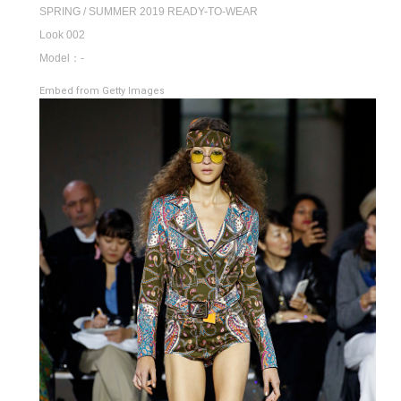
SPRING / SUMMER 2019 READY-TO-WEAR
Look 002
Model：-
Embed from Getty Images