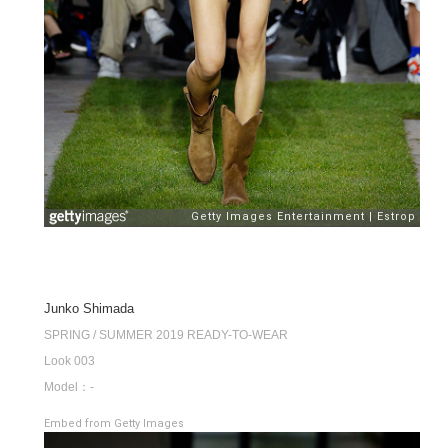
Junko Shimada
SPRING / SUMMER 2019 READY-TO-WEAR
Look 003
Model：-
Embed from Getty Images