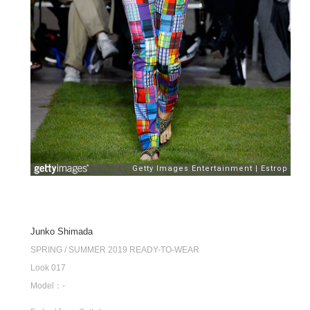
Junko Shimada
SPRING / SUMMER 2019 READY-TO-WEAR
Look 017
Model：-