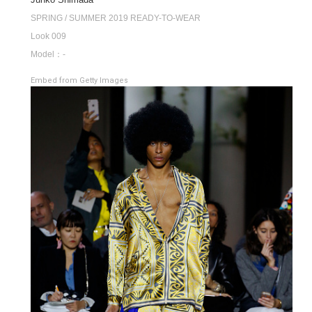
SPRING / SUMMER 2019 READY-TO-WEAR
Look 009
Model：-
Embed from Getty Images