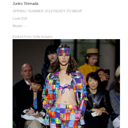
Junko Shimada
SPRING / SUMMER 2019 READY-TO-WEAR
Look 016
Model：-
Embed from Getty Images