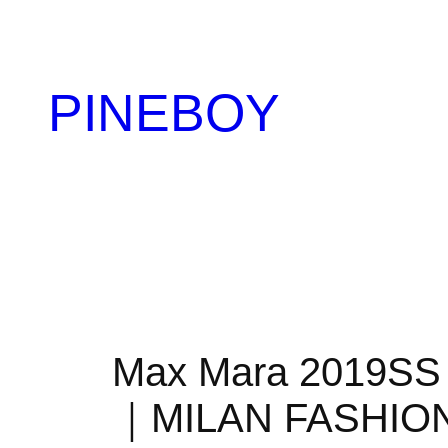
内
容
を
PINEBOY
ス
キ
ッ
プ
Max Mara 20
｜MILAN FASHIO