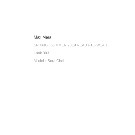
Max Mara
SPRING / SUMMER 2019 READY-TO-WEAR
Look 003
Model：Sora Choi