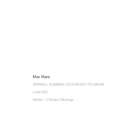
Max Mara
SPRING / SUMMER 2019 READY-TO-WEAR
Look 002
Model：Chiharu Okunugi