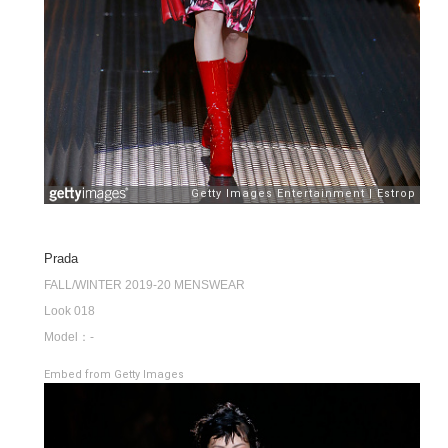
Prada
FALL/WINTER 2019-20 MENSWEAR
Look 018
Model：-
Embed from Getty Images