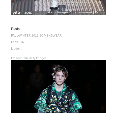
Prada
FALL/WINTER 2019-20 MENSWEAR
Look 016
Model：-
Embed from Getty Images