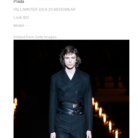
Prada
FALL/WINTER 2019-20 MENSWEAR
Look 002
Model：-
Embed from Getty Images