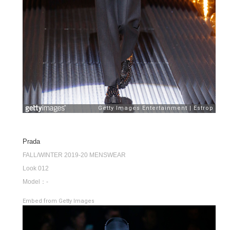
Prada
FALL/WINTER 2019-20 MENSWEAR
Look 012
Model：-
Embed from Getty Images