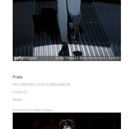
Prada
FALL/WINTER 2019-20 MENSWEAR
Look 015
Model：-
Embed from Getty Images