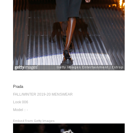
Prada
FALL/WINTER 2019-20 MENSWEAR
Look 006
Model：-
Embed from Getty Images