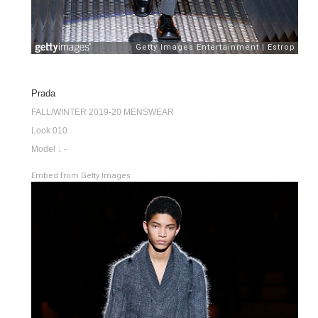
Prada
FALL/WINTER 2019-20 MENSWEAR
Look 010
Model：-
Embed from Getty Images