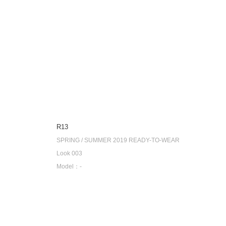
R13
SPRING / SUMMER 2019 READY-TO-WEAR
Look 003
Model：-