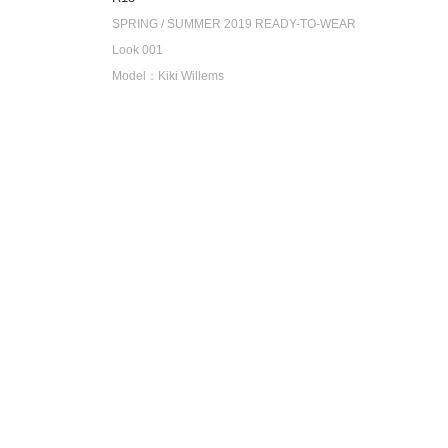
SPRING / SUMMER 2019 READY-TO-WEAR
Look 001
Model：Kiki Willems