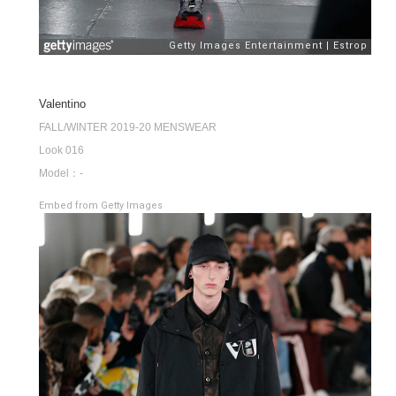
Valentino
FALL/WINTER 2019-20 MENSWEAR
Look 016
Model：-
Embed from Getty Images