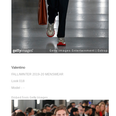
Valentino
FALL/WINTER 2019-20 MENSWEAR
Look 018
Model：-
Embed from Getty Images