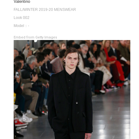
Valentino
FALL/WINTER 2019-20 MENSWEAR
Look 002
Model：-
Embed from Getty Images