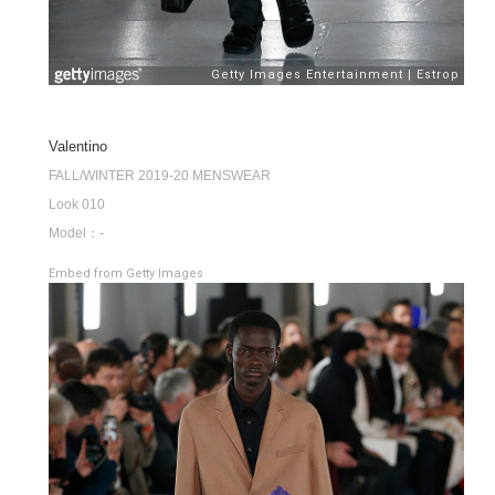
Valentino
FALL/WINTER 2019-20 MENSWEAR
Look 010
Model：-
Embed from Getty Images