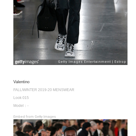
Valentino
FALL/WINTER 2019-20 MENSWEAR
Look 015
Model：-
Embed from Getty Images