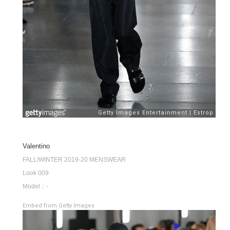
Valentino
FALL/WINTER 2019-20 MENSWEAR
Look 009
Model：-
Embed from Getty Images