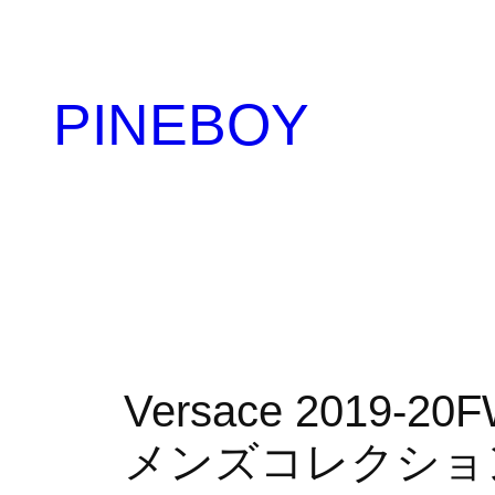
内
容
を
PINEBOY
ス
キ
ッ
プ
Versace 2019
メンズコレクション｜M