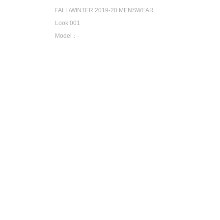
FALL/WINTER 2019-20 MENSWEAR
Look 001
Model：-