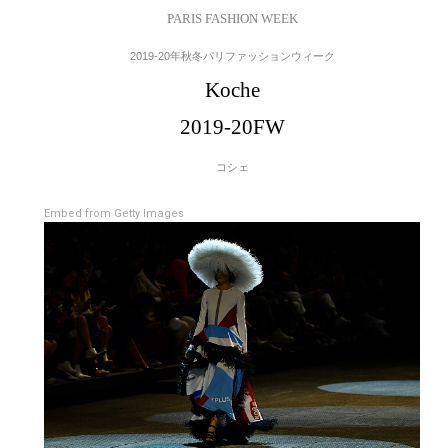
PARIS FASHION WEEK
2019-20年秋冬パリファッションウィーク
Koche
2019-20FW
コシェ
Embed from Getty Images