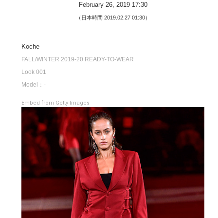
February 26, 2019 17:30
（日本時間 2019.02.27 01:30）
Koche
FALL/WINTER 2019-20 READY-TO-WEAR
Look 001
Model：-
Embed from Getty Images