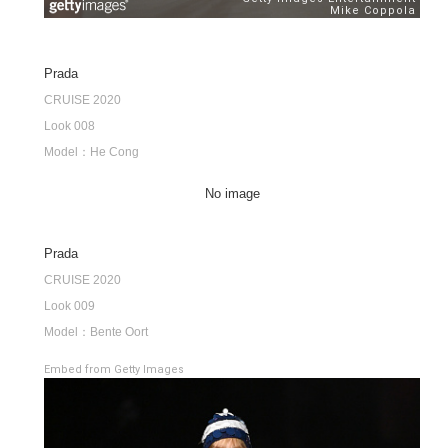
Prada
CRUISE 2020
Look 008
Model：He Cong
No image
Prada
CRUISE 2020
Look 009
Model：Bente Oort
Embed from Getty Images