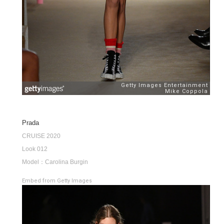
Prada
CRUISE 2020
Look 012
Model：Carolina Burgin
Embed from Getty Images