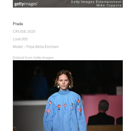
Prada
CRUISE 2020
Look 005
Model：Freja Beha Erichsen
Embed from Getty Images