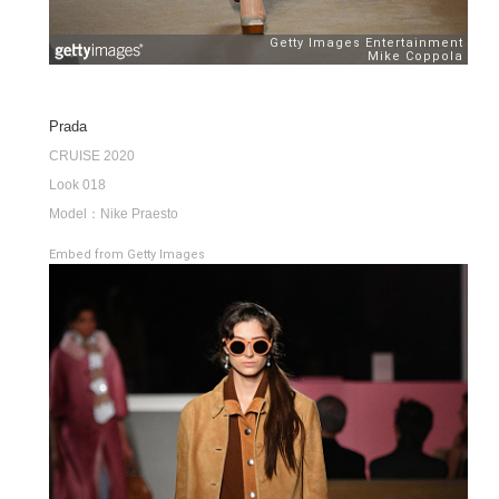
Prada
CRUISE 2020
Look 018
Model：Nike Praesto
Embed from Getty Images