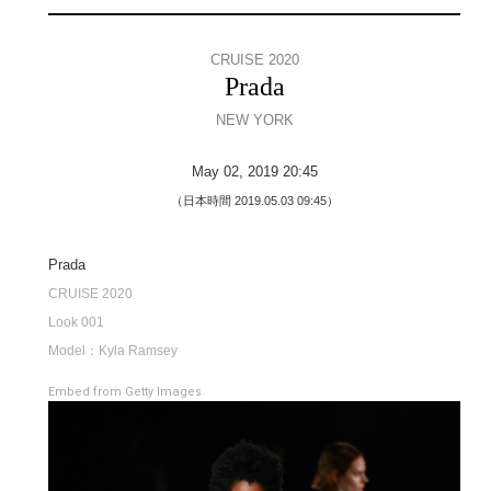
CRUISE 2020
Prada
NEW YORK
May 02, 2019 20:45
（日本時間 2019.05.03 09:45）
Prada
CRUISE 2020
Look 001
Model：Kyla Ramsey
Embed from Getty Images