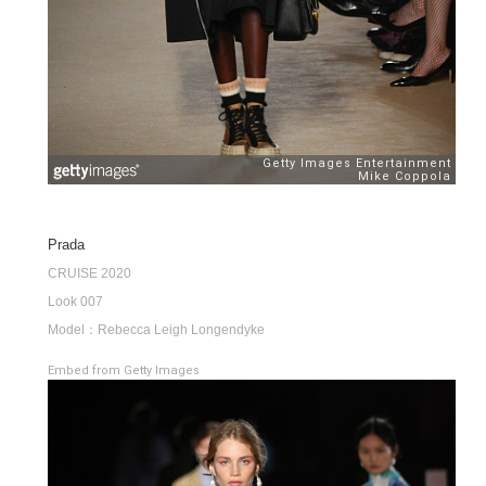
Prada
CRUISE 2020
Look 007
Model：Rebecca Leigh Longendyke
Embed from Getty Images