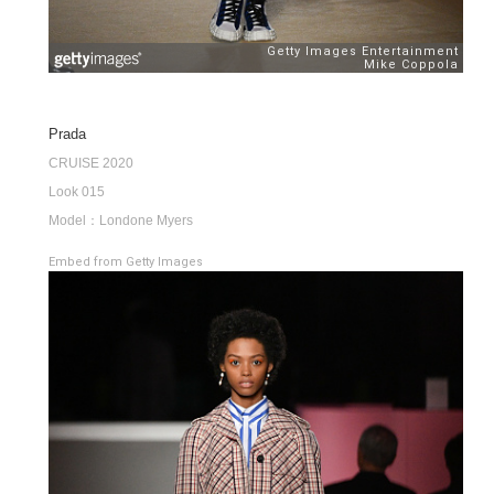
Prada
CRUISE 2020
Look 015
Model：Londone Myers
Embed from Getty Images