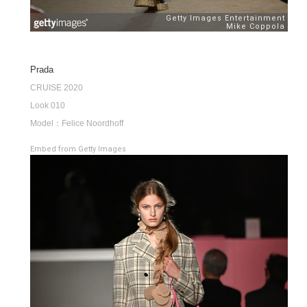
Prada
CRUISE 2020
Look 010
Model：Felice Noordhoff
Embed from Getty Images