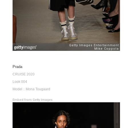
Prada
CRUISE 2020
Look 004
Model：Mona Tougaard
Embed from Getty Images