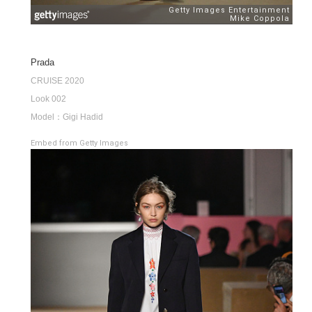
Prada
CRUISE 2020
Look 002
Model：Gigi Hadid
Embed from Getty Images