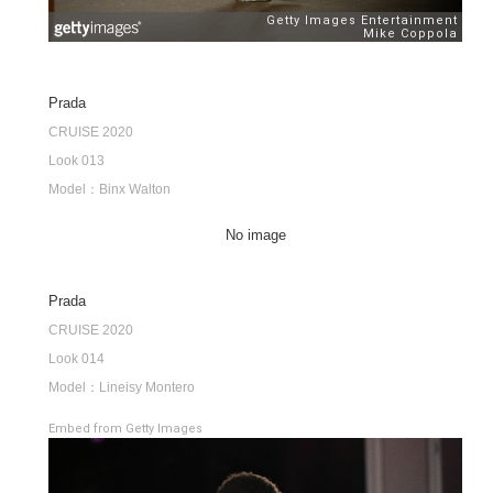
Prada
CRUISE 2020
Look 013
Model：Binx Walton
No image
Prada
CRUISE 2020
Look 014
Model：Lineisy Montero
Embed from Getty Images