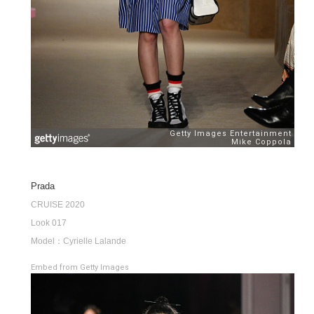
Prada
CRUISE 2020
Look 017
Model：Cyrielle Lalande
Embed from Getty Images