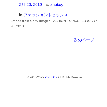
2月 20, 2019
—
pineboy
by
in
ファッショントピックス
Embed from Getty Images FASHION TOPICSFEBRUARY
20, 2019…
次のページ
→
© 2015-2025
PINEBOY
All Rights Reserved.