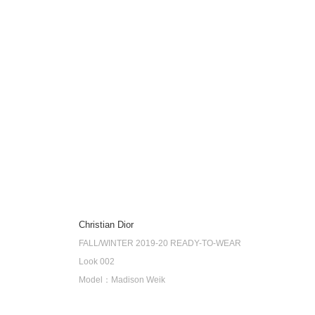
Christian Dior
FALL/WINTER 2019-20 READY-TO-WEAR
Look 002
Model：Madison Weik