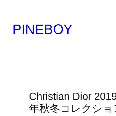
内
容
を
PINEBOY
ス
キ
ッ
プ
Christian Dio
年秋冬コレクション｜P