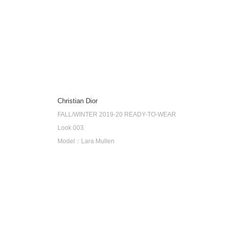
Christian Dior
FALL/WINTER 2019-20 READY-TO-WEAR
Look 003
Model：Lara Mullen