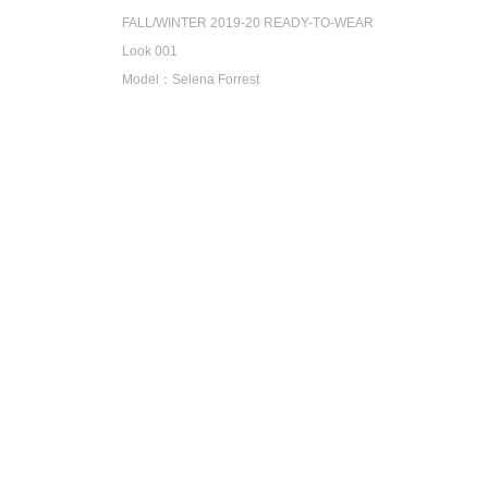
FALL/WINTER 2019-20 READY-TO-WEAR
Look 001
Model：Selena Forrest