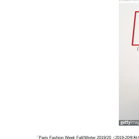
Embed from
「Paris Fashion Week Fall/Winter 20