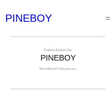
内
容
PINEBOY
を
ス
キ
ッ
プ
Fashion Related Site
PINEBOY
News/Brand/Collection etc.